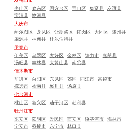
双鸭山市
尖山区
岭东区
四方台区
宝山区
集贤县
友谊县
宝清县
饶河县
大庆市
萨尔图区
龙凤区
让胡路区
红岗区
大同区
肇州县
肇源县
林甸县
杜尔伯特县
伊春市
伊美区
乌翠区
友好区
金林区
铁力市
嘉荫县
汤旺县
丰林县
大箐山县
南岔县
佳木斯市
前进区
向阳区
东风区
郊区
同江市
富锦市
抚远市
桦南县
桦川县
汤原县
七台河市
桃山区
新兴区
茄子河区
勃利县
牡丹江市
东安区
阳明区
爱民区
西安区
绥芬河市
海林市
宁安市
穆棱市
东宁市
林口县