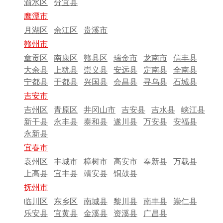
渝水区
分宜县
鹰潭市
月湖区
余江区
贵溪市
赣州市
章贡区
南康区
赣县区
瑞金市
龙南市
信丰县
大余县
上犹县
崇义县
安远县
定南县
全南县
宁都县
于都县
兴国县
会昌县
寻乌县
石城县
吉安市
吉州区
青原区
井冈山市
吉安县
吉水县
峡江县
新干县
永丰县
泰和县
遂川县
万安县
安福县
永新县
宜春市
袁州区
丰城市
樟树市
高安市
奉新县
万载县
上高县
宜丰县
靖安县
铜鼓县
抚州市
临川区
东乡区
南城县
黎川县
南丰县
崇仁县
乐安县
宜黄县
金溪县
资溪县
广昌县