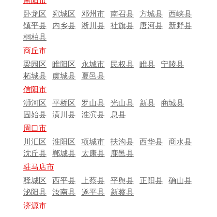
南阳市
卧龙区
宛城区
邓州市
南召县
方城县
西峡县
镇平县
内乡县
淅川县
社旗县
唐河县
新野县
桐柏县
商丘市
梁园区
睢阳区
永城市
民权县
睢县
宁陵县
柘城县
虞城县
夏邑县
信阳市
浉河区
平桥区
罗山县
光山县
新县
商城县
固始县
潢川县
淮滨县
息县
周口市
川汇区
淮阳区
项城市
扶沟县
西华县
商水县
沈丘县
郸城县
太康县
鹿邑县
驻马店市
驿城区
西平县
上蔡县
平舆县
正阳县
确山县
泌阳县
汝南县
遂平县
新蔡县
济源市