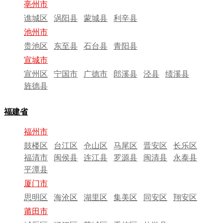
亳州市
谯城区
涡阳县
蒙城县
利辛县
池州市
贵池区
东至县
石台县
青阳县
宣城市
宣州区
宁国市
广德市
郎溪县
泾县
绩溪县
旌德县
福建省
福州市
鼓楼区
台江区
仓山区
马尾区
晋安区
长乐区
福清市
闽侯县
连江县
罗源县
闽清县
永泰县
平潭县
厦门市
思明区
海沧区
湖里区
集美区
同安区
翔安区
莆田市