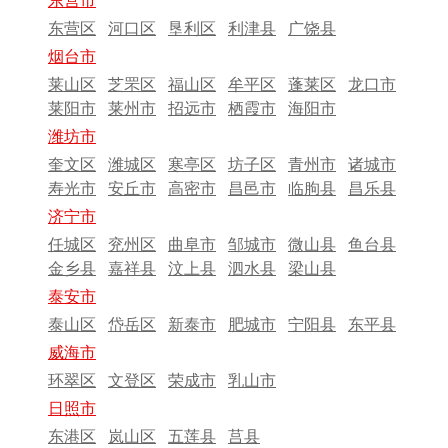
东营市
东营区
河口区
垦利区
利津县
广饶县
烟台市
莱山区
芝罘区
福山区
牟平区
蓬莱区
龙口市
莱阳市
莱州市
招远市
栖霞市
海阳市
潍坊市
奎文区
潍城区
寒亭区
坊子区
青州市
诸城市
寿光市
安丘市
高密市
昌邑市
临朐县
昌乐县
济宁市
任城区
兖州区
曲阜市
邹城市
微山县
鱼台县
金乡县
嘉祥县
汶上县
泗水县
梁山县
泰安市
泰山区
岱岳区
新泰市
肥城市
宁阳县
东平县
威海市
环翠区
文登区
荣成市
乳山市
日照市
东港区
岚山区
五莲县
莒县