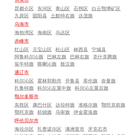
包头市
昆都仑区
东河区
青山区
石拐区
白云鄂博矿区
九原区
固阳县
土默特右旗
达茂旗
乌海市
海勃湾区
海南区
乌达区
赤峰市
红山区
元宝山区
松山区
林西县
宁城县
阿鲁科尔沁旗
巴林左旗
巴林右旗
克什克腾旗
翁牛特旗
喀喇沁旗
敖汉旗
通辽市
科尔沁区
霍林郭勒市
开鲁县
库伦旗
奈曼旗
扎鲁特旗
科尔沁左翼中旗
科尔沁左翼后旗
鄂尔多斯市
东胜区
康巴什区
达拉特旗
准格尔旗
鄂托克前旗
鄂托克旗
杭锦旗
乌审旗
伊金霍洛旗
呼伦贝尔市
海拉尔区
扎赉诺尔区
满洲里市
牙克石市