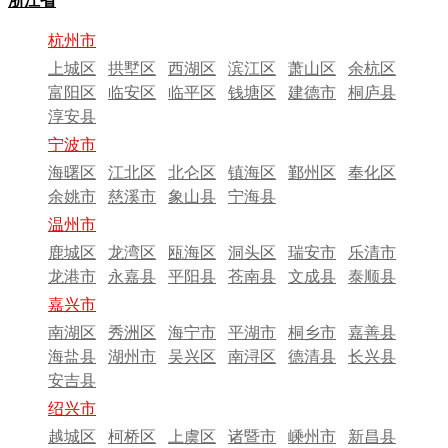
浙江省
杭州市
上城区
拱墅区
西湖区
滨江区
萧山区
余杭区
富阳区
临安区
临平区
钱塘区
建德市
桐庐县
淳安县
宁波市
海曙区
江北区
北仑区
镇海区
鄞州区
奉化区
余姚市
慈溪市
象山县
宁海县
温州市
鹿城区
龙湾区
瓯海区
洞头区
瑞安市
乐清市
龙港市
永嘉县
平阳县
苍南县
文成县
泰顺县
嘉兴市
南湖区
秀洲区
海宁市
平湖市
桐乡市
嘉善县
海盐县
湖州市
吴兴区
南浔区
德清县
长兴县
安吉县
绍兴市
越城区
柯桥区
上虞区
诸暨市
嵊州市
新昌县