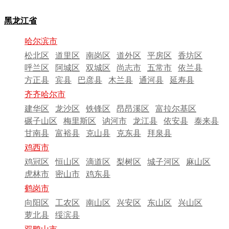
黑龙江省
哈尔滨市
松北区
道里区
南岗区
道外区
平房区
香坊区
呼兰区
阿城区
双城区
尚志市
五常市
依兰县
方正县
宾县
巴彦县
木兰县
通河县
延寿县
齐齐哈尔市
建华区
龙沙区
铁锋区
昂昂溪区
富拉尔基区
碾子山区
梅里斯区
讷河市
龙江县
依安县
泰来县
甘南县
富裕县
克山县
克东县
拜泉县
鸡西市
鸡冠区
恒山区
滴道区
梨树区
城子河区
麻山区
虎林市
密山市
鸡东县
鹤岗市
向阳区
工农区
南山区
兴安区
东山区
兴山区
萝北县
绥滨县