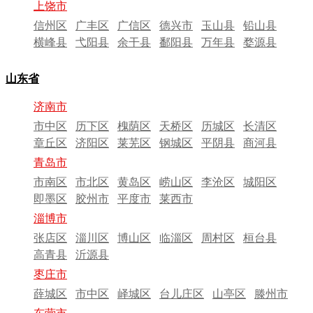
上饶市
信州区
广丰区
广信区
德兴市
玉山县
铅山县
横峰县
弋阳县
余干县
鄱阳县
万年县
婺源县
山东省
济南市
市中区
历下区
槐荫区
天桥区
历城区
长清区
章丘区
济阳区
莱芜区
钢城区
平阴县
商河县
青岛市
市南区
市北区
黄岛区
崂山区
李沧区
城阳区
即墨区
胶州市
平度市
莱西市
淄博市
张店区
淄川区
博山区
临淄区
周村区
桓台县
高青县
沂源县
枣庄市
薛城区
市中区
峄城区
台儿庄区
山亭区
滕州市