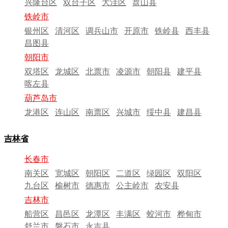
兴隆台区
双台子区
大洼区
盘山县
铁岭市
银州区
清河区
调兵山市
开原市
铁岭县
西丰县
昌图县
朝阳市
双塔区
龙城区
北票市
凌源市
朝阳县
建平县
喀左县
葫芦岛市
龙港区
连山区
南票区
兴城市
绥中县
建昌县
吉林省
长春市
南关区
宽城区
朝阳区
二道区
绿园区
双阳区
九台区
榆树市
德惠市
公主岭市
农安县
吉林市
船营区
昌邑区
龙潭区
丰满区
蛟河市
桦甸市
舒兰市
磐石市
永吉县