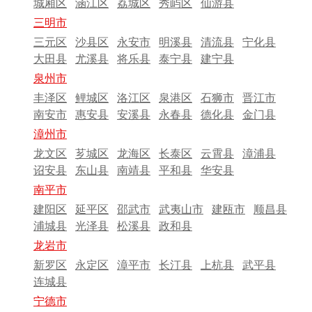
城厢区
涵江区
荔城区
秀屿区
仙游县
三明市
三元区
沙县区
永安市
明溪县
清流县
宁化县
大田县
尤溪县
将乐县
泰宁县
建宁县
泉州市
丰泽区
鲤城区
洛江区
泉港区
石狮市
晋江市
南安市
惠安县
安溪县
永春县
德化县
金门县
漳州市
龙文区
芗城区
龙海区
长泰区
云霄县
漳浦县
诏安县
东山县
南靖县
平和县
华安县
南平市
建阳区
延平区
邵武市
武夷山市
建瓯市
顺昌县
浦城县
光泽县
松溪县
政和县
龙岩市
新罗区
永定区
漳平市
长汀县
上杭县
武平县
连城县
宁德市