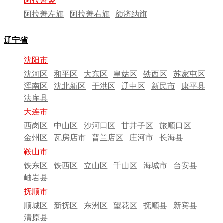
阿拉善盟
阿拉善左旗
阿拉善右旗
额济纳旗
辽宁省
沈阳市
沈河区
和平区
大东区
皇姑区
铁西区
苏家屯区
浑南区
沈北新区
于洪区
辽中区
新民市
康平县
法库县
大连市
西岗区
中山区
沙河口区
甘井子区
旅顺口区
金州区
瓦房店市
普兰店区
庄河市
长海县
鞍山市
铁东区
铁西区
立山区
千山区
海城市
台安县
岫岩县
抚顺市
顺城区
新抚区
东洲区
望花区
抚顺县
新宾县
清原县