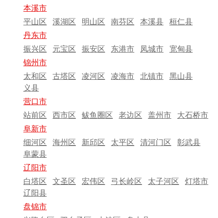
本溪市
平山区
溪湖区
明山区
南芬区
本溪县
桓仁县
丹东市
振兴区
元宝区
振安区
东港市
凤城市
宽甸县
锦州市
太和区
古塔区
凌河区
凌海市
北镇市
黑山县
义县
营口市
站前区
西市区
鲅鱼圈区
老边区
盖州市
大石桥市
阜新市
细河区
海州区
新邱区
太平区
清河门区
彰武县
阜蒙县
辽阳市
白塔区
文圣区
宏伟区
弓长岭区
太子河区
灯塔市
辽阳县
盘锦市