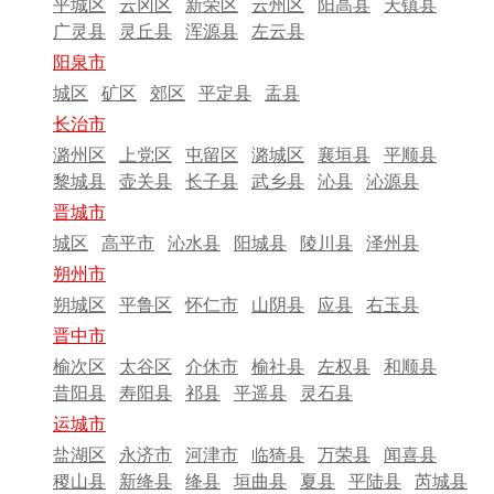
平城区
云冈区
新荣区
云州区
阳高县
天镇县
广灵县
灵丘县
浑源县
左云县
阳泉市
城区
矿区
郊区
平定县
盂县
长治市
潞州区
上党区
屯留区
潞城区
襄垣县
平顺县
黎城县
壶关县
长子县
武乡县
沁县
沁源县
晋城市
城区
高平市
沁水县
阳城县
陵川县
泽州县
朔州市
朔城区
平鲁区
怀仁市
山阴县
应县
右玉县
晋中市
榆次区
太谷区
介休市
榆社县
左权县
和顺县
昔阳县
寿阳县
祁县
平遥县
灵石县
运城市
盐湖区
永济市
河津市
临猗县
万荣县
闻喜县
稷山县
新绛县
绛县
垣曲县
夏县
平陆县
芮城县