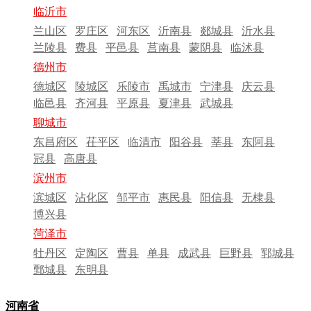
临沂市
兰山区
罗庄区
河东区
沂南县
郯城县
沂水县
兰陵县
费县
平邑县
莒南县
蒙阴县
临沭县
德州市
德城区
陵城区
乐陵市
禹城市
宁津县
庆云县
临邑县
齐河县
平原县
夏津县
武城县
聊城市
东昌府区
茌平区
临清市
阳谷县
莘县
东阿县
冠县
高唐县
滨州市
滨城区
沾化区
邹平市
惠民县
阳信县
无棣县
博兴县
菏泽市
牡丹区
定陶区
曹县
单县
成武县
巨野县
郓城县
鄄城县
东明县
河南省