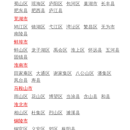
蜀山区
瑶海区
庐阳区
包河区
巢湖市
长丰县
肥东县
肥西县
庐江县
芜湖市
鸠江区
镜湖区
弋江区
湾沚区
繁昌区
无为市
南陵县
蚌埠市
蚌山区
龙子湖区
禹会区
淮上区
怀远县
五河县
固镇县
淮南市
田家庵区
大通区
谢家集区
八公山区
潘集区
凤台县
寿县
马鞍山市
雨山区
花山区
博望区
当涂县
含山县
和县
淮北市
相山区
杜集区
烈山区
濉溪县
铜陵市
铜官区
义安区
郊区
枞阳县