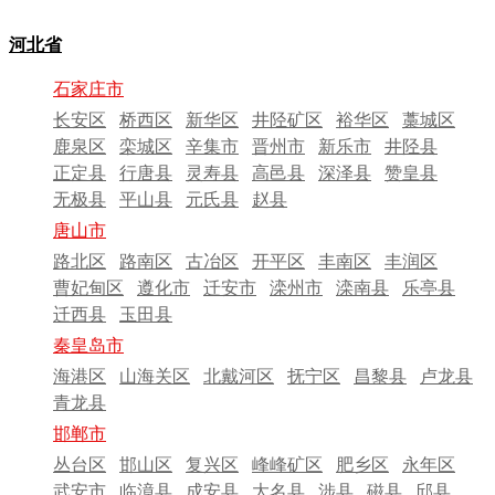
河北省
石家庄市
长安区
桥西区
新华区
井陉矿区
裕华区
藁城区
鹿泉区
栾城区
辛集市
晋州市
新乐市
井陉县
正定县
行唐县
灵寿县
高邑县
深泽县
赞皇县
无极县
平山县
元氏县
赵县
唐山市
路北区
路南区
古冶区
开平区
丰南区
丰润区
曹妃甸区
遵化市
迁安市
滦州市
滦南县
乐亭县
迁西县
玉田县
秦皇岛市
海港区
山海关区
北戴河区
抚宁区
昌黎县
卢龙县
青龙县
邯郸市
丛台区
邯山区
复兴区
峰峰矿区
肥乡区
永年区
武安市
临漳县
成安县
大名县
涉县
磁县
邱县