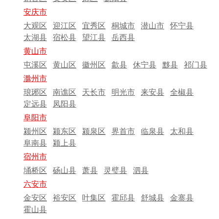
安庆市
大观区
迎江区
宜秀区
桐城市
潜山市
怀宁县
太湖县
宿松县
望江县
岳西县
黄山市
屯溪区
黄山区
徽州区
歙县
休宁县
黟县
祁门县
滁州市
琅琊区
南谯区
天长市
明光市
来安县
全椒县
定远县
凤阳县
阜阳市
颍州区
颍东区
颍泉区
界首市
临泉县
太和县
阜南县
颍上县
宿州市
埇桥区
砀山县
萧县
灵璧县
泗县
六安市
金安区
裕安区
叶集区
霍邱县
舒城县
金寨县
霍山县