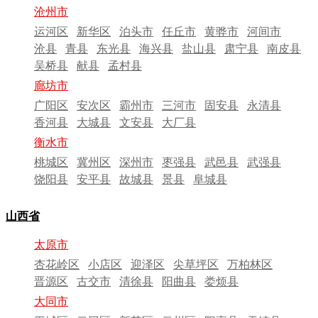
沧州市
运河区
新华区
泊头市
任丘市
黄骅市
河间市
沧县
青县
东光县
海兴县
盐山县
肃宁县
南皮县
吴桥县
献县
孟村县
廊坊市
广阳区
安次区
霸州市
三河市
固安县
永清县
香河县
大城县
文安县
大厂县
衡水市
桃城区
冀州区
深州市
枣强县
武邑县
武强县
饶阳县
安平县
故城县
景县
阜城县
山西省
太原市
杏花岭区
小店区
迎泽区
尖草坪区
万柏林区
晋源区
古交市
清徐县
阳曲县
娄烦县
大同市