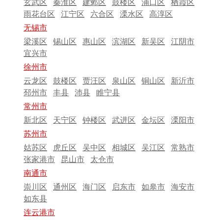
玄武区
秦淮区
建邺区
鼓楼区
浦口区
栖霞区
雨花台区
江宁区
六合区
溧水区
高淳区
无锡市
梁溪区
锡山区
惠山区
滨湖区
新吴区
江阴市
宜兴市
徐州市
云龙区
鼓楼区
贾汪区
泉山区
铜山区
新沂市
邳州市
丰县
沛县
睢宁县
常州市
新北区
天宁区
钟楼区
武进区
金坛区
溧阳市
苏州市
姑苏区
虎丘区
吴中区
相城区
吴江区
常熟市
张家港市
昆山市
太仓市
南通市
崇川区
通州区
海门区
启东市
如皋市
海安市
如东县
连云港市