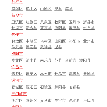
鹤壁市
淇滨区
鹤山区
山城区
浚县
淇县
新乡市
卫滨区
红旗区
凤泉区
牧野区
卫辉市
辉县市
长垣市
新乡县
获嘉县
原阳县
延津县
封丘县
焦作市
解放区
中站区
马村区
山阳区
沁阳市
孟州市
修武县
博爱县
武陟县
温县
濮阳市
华龙区
清丰县
南乐县
范县
台前县
濮阳县
许昌市
魏都区
建安区
禹州市
长葛市
鄢陵县
襄城县
漯河市
郾城区
源汇区
召陵区
舞阳县
临颍县
三门峡市
湖滨区
陕州区
义马市
灵宝市
渑池县
卢氏县