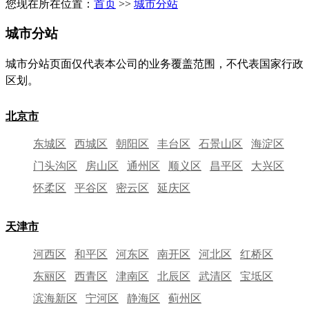
您现在所在位置：
首页
>>
城市分站
城市分站
城市分站页面仅代表本公司的业务覆盖范围，不代表国家行政
区划。
北京市
东城区
西城区
朝阳区
丰台区
石景山区
海淀区
门头沟区
房山区
通州区
顺义区
昌平区
大兴区
怀柔区
平谷区
密云区
延庆区
天津市
河西区
和平区
河东区
南开区
河北区
红桥区
东丽区
西青区
津南区
北辰区
武清区
宝坻区
滨海新区
宁河区
静海区
蓟州区