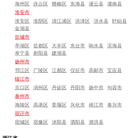
海州区
连云区
赣榆区
东海县
灌云县
灌南县
淮安市
淮安区
淮阴区
清江浦区
洪泽区
涟水县
盱眙县
金湖县
盐城市
亭湖区
盐都区
大丰区
东台市
响水县
滨海县
阜宁县
射阳县
建湖县
扬州市
邗江区
广陵区
江都区
仪征市
高邮市
宝应县
镇江市
京口区
润州区
丹徒区
丹阳市
扬中市
句容市
泰州市
海陵区
高港区
姜堰区
兴化市
靖江市
泰兴市
宿迁市
宿城区
宿豫区
沭阳县
泗阳县
泗洪县