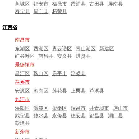
蕉城区
福安市
福鼎市
霞浦县
古田县
屏南县
寿宁县
周宁县
柘荣县
江西省
南昌市
东湖区
西湖区
青云谱区
青山湖区
新建区
红谷滩区
南昌县
安义县
进贤县
景德镇市
昌江区
珠山区
乐平市
浮梁县
萍乡市
安源区
湘东区
莲花县
上栗县
芦溪县
九江市
浔阳区
濂溪区
柴桑区
瑞昌市
共青城市
庐山市
武宁县
修水县
永修县
德安县
都昌县
湖口县
彭泽县
新余市