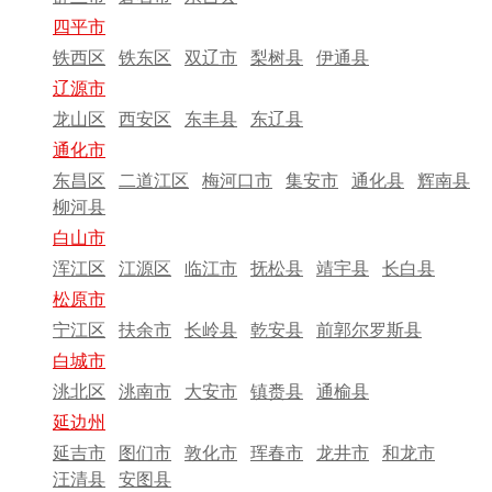
四平市
铁西区
铁东区
双辽市
梨树县
伊通县
辽源市
龙山区
西安区
东丰县
东辽县
通化市
东昌区
二道江区
梅河口市
集安市
通化县
辉南县
柳河县
白山市
浑江区
江源区
临江市
抚松县
靖宇县
长白县
松原市
宁江区
扶余市
长岭县
乾安县
前郭尔罗斯县
白城市
洮北区
洮南市
大安市
镇赉县
通榆县
延边州
延吉市
图们市
敦化市
珲春市
龙井市
和龙市
汪清县
安图县