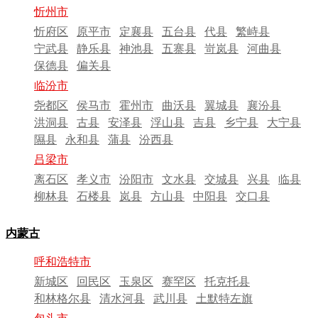
忻州市
忻府区
原平市
定襄县
五台县
代县
繁峙县
宁武县
静乐县
神池县
五寨县
岢岚县
河曲县
保德县
偏关县
临汾市
尧都区
侯马市
霍州市
曲沃县
翼城县
襄汾县
洪洞县
古县
安泽县
浮山县
吉县
乡宁县
大宁县
隰县
永和县
蒲县
汾西县
吕梁市
离石区
孝义市
汾阳市
文水县
交城县
兴县
临县
柳林县
石楼县
岚县
方山县
中阳县
交口县
内蒙古
呼和浩特市
新城区
回民区
玉泉区
赛罕区
托克托县
和林格尔县
清水河县
武川县
土默特左旗