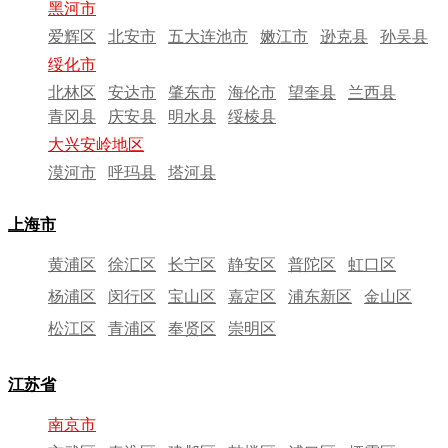
黑河市
爱辉区
北安市
五大连池市
嫩江市
逊克县
孙吴县
绥化市
北林区
安达市
肇东市
海伦市
望奎县
兰西县
青冈县
庆安县
明水县
绥棱县
大兴安岭地区
漠河市
呼玛县
塔河县
上海市
黄浦区
徐汇区
长宁区
静安区
普陀区
虹口区
杨浦区
闵行区
宝山区
嘉定区
浦东新区
金山区
松江区
青浦区
奉贤区
崇明区
江苏省
南京市