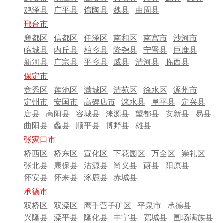
鸡泽县
广平县
馆陶县
魏县
曲周县
邢台市
襄都区
信都区
任泽区
南和区
南宫市
沙河市
临城县
内丘县
柏乡县
隆尧县
宁晋县
巨鹿县
新河县
广宗县
平乡县
威县
清河县
临西县
保定市
竞秀区
莲池区
满城区
清苑区
徐水区
涿州市
定州市
安国市
高碑店市
涞水县
阜平县
定兴县
唐县
高阳县
容城县
涞源县
望都县
安新县
易县
曲阳县
蠡县
顺平县
博野县
雄县
张家口市
桥西区
桥东区
宣化区
下花园区
万全区
崇礼区
张北县
康保县
沽源县
尚义县
蔚县
阳原县
怀安县
怀来县
涿鹿县
赤城县
承德市
双桥区
双滦区
鹰手营子矿区
平泉市
承德县
兴隆县
滦平县
隆化县
丰宁县
宽城县
围场满族县