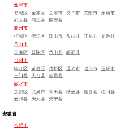
金华市
婺城区
金东区
兰溪市
义乌市
东阳市
永康市
武义县
浦江县
磐安县
衢州市
柯城区
衢江区
江山市
常山县
开化县
龙游县
舟山市
定海区
普陀区
岱山县
嵊泗县
台州市
椒江区
黄岩区
路桥区
温岭市
临海市
玉环市
三门县
天台县
仙居县
丽水市
莲都区
龙泉市
青田县
缙云县
遂昌县
松阳县
云和县
庆元县
景宁县
安徽省
合肥市