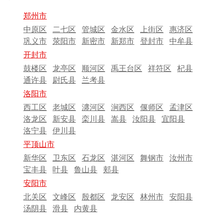
郑州市
中原区
二七区
管城区
金水区
上街区
惠济区
巩义市
荥阳市
新密市
新郑市
登封市
中牟县
开封市
鼓楼区
龙亭区
顺河区
禹王台区
祥符区
杞县
通许县
尉氏县
兰考县
洛阳市
西工区
老城区
瀍河区
涧西区
偃师区
孟津区
洛龙区
新安县
栾川县
嵩县
汝阳县
宜阳县
洛宁县
伊川县
平顶山市
新华区
卫东区
石龙区
湛河区
舞钢市
汝州市
宝丰县
叶县
鲁山县
郏县
安阳市
北关区
文峰区
殷都区
龙安区
林州市
安阳县
汤阴县
滑县
内黄县